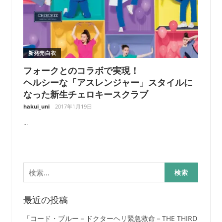
新発売白衣
フォークとのコラボで実現！
ヘルシーな「アスレンジャー」スタイルに
なった新生チェロキースクラブ
hakui_uni
2017年1月19日
...
検
索:
最近の投稿
「コード・ブルー－ドクターヘリ緊急救命－THE THIRD