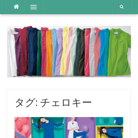
コ
メニュー
ン
テ
ン
ツ
へ
ス
キ
ッ
プ
タグ: チェロキー