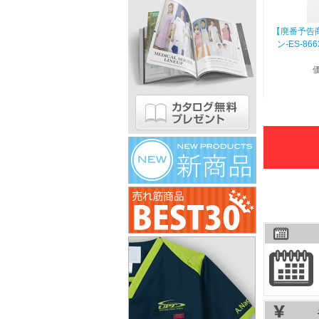
【廃番予告商
ン-ES-8