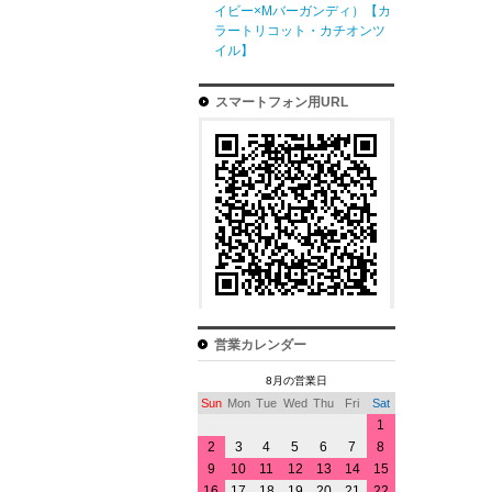
イビー×Mバーガンディ）【カ
ラートリコット・カチオンツ
イル】
スマートフォン用URL
営業カレンダー
8月の営業日
Sun
Mon
Tue
Wed
Thu
Fri
Sat
1
2
3
4
5
6
7
8
9
10
11
12
13
14
15
16
17
18
19
20
21
22