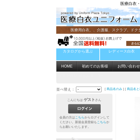
医療白衣・
医療用白衣、、介護服、スクラブ、ドク
カタログから選ぶ
レディース白衣
HOME
初めてのお客様
お問い合わせ
ES-8663
の検索結果：3件
並べ替え：
[
商品名のみ
] [
商品名と
ゲスト
こんにちは
さん
会員の方は
こちら
からログインして
ください。新規会員登録も
こちら
か
らお願いいたします。