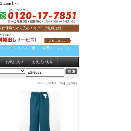
.com】へ
規代理店だから安心！カタログ無料送付！
プロン・シューズ・他
介護ユニフォーム
お気に入り
お支払い方法
1
ページ中
1
ページ目（全3件）