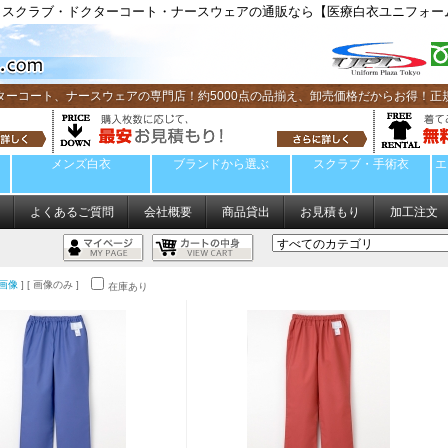
スクラブ・ドクターコート・ナースウェアの通販なら【医療白衣ユニフォーム
ターコート、ナースウェアの専門店！約5000点の品揃え、卸売価格だからお得！正
メンズ白衣
ブランドから選ぶ
スクラブ・手術衣
エ
よくあるご質問
会社概要
商品貸出
お見積もり
加工注文
画像
] [ 画像のみ ]
在庫あり