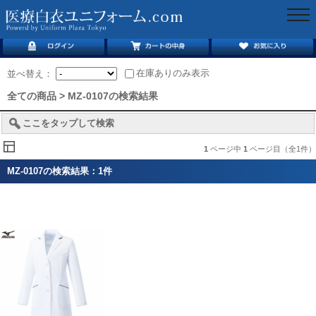
togg
navi
在庫ありのみ表示
並べ替え：
全ての商品 > MZ-0107の検索結果
ここをタップして検索
1
ページ中
1
ページ目（全1件）
MZ-0107の検索結果：1件