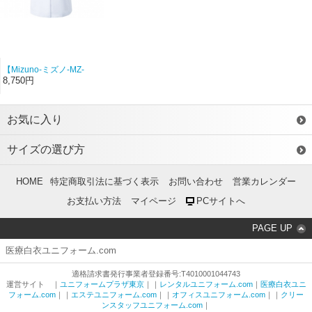
【Mizuno-ミズノ-MZ-
0107-C1】レディースド
8,750円
クターコート（ホワイ
ト）【フルダルウェザ
ー】
お気に入り
サイズの選び方
HOME
特定商取引法に基づく表示
お問い合わせ
営業カレンダー
お支払い方法
マイページ
PCサイトへ
PAGE UP
医療白衣ユニフォーム.com
適格請求書発行事業者登録番号:T4010001044743
運営サイト ｜
ユニフォームプラザ東京
｜｜
レンタルユニフォーム.com
｜
医療白衣ユニ
フォーム.com
｜｜
エステユニフォーム.com
｜｜
オフィスユニフォーム.com
｜｜
クリー
ンスタッフユニフォーム.com
｜