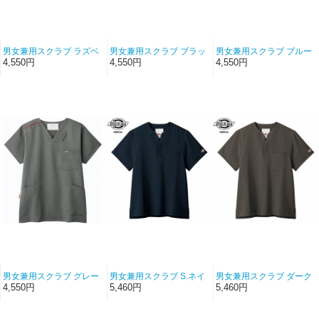
男女兼用スクラブ ラズベ
男女兼用スクラブ ブラッ
男女兼用スクラブ ブルー
リー 7091SC-26｜FOLK
ク 7091SC-9｜FOLK
7091SC-7｜FOLK
4,550円
4,550円
4,550円
男女兼用スクラブ グレー
男女兼用スクラブ S.ネイ
男女兼用スクラブ ダーク
7091SC-5｜FOLK
ビー 7090SC-17｜FOLK
グレー 7090SC-15｜
4,550円
5,460円
5,460円
FOLK