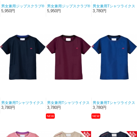
男女兼用ジップスクラブ®
男女兼用ジップスクラブ®
男女兼用Tシャツライクス
ダークネイビー×ライム
ホワイト×ライム
クラブ ラディアントオー
5,950円
5,950円
3,780円
7107SC-6｜FOLK
7106SC-1｜FOLK
キッド 7097SC-20｜
FOLK｜廃番予告品
男女兼用Tシャツライクス
男女兼用Tシャツライクス
男女兼用Tシャツライクス
クラブ ダークネイビー
クラブ ワイン 7097SC-16
クラブ ネイビー 7097SC-
3,780円
3,780円
3,780円
7097SC-17｜FOLK｜廃
｜FOLK｜廃番予告品
7｜FOLK｜廃番予告品
番予告品