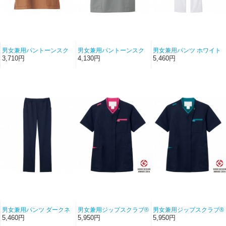
男女兼用パントーンスク
男女兼用パントーンスク
男女兼用パンツ ホワイト
ラブ モカムース 7000SC-
ラブ アルティメットグレ
5035SC-1｜FOLK
3,710円
4,130円
5,460円
32｜FOLK
ー×グリーナリー
7042SC-22｜FOLK
男女兼用パンツ ダークネ
男女兼用ジップスクラブ®
男女兼用ジップスクラブ®
イビー 5035SC-17｜
ダークネイビー×ターコイ
ダークネイビー×ターコイ
5,460円
5,950円
5,950円
FOLK
ズ 7109SC-13｜FOLK
ズ 7109SC-11｜FOLK