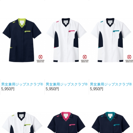
男女兼用ジップスクラブ®
男女兼用ジップスクラブ®
男女兼用ジップスクラブ®
ダークネイビー×ライム
ホワイト×チェリーピンク
ホワイト×ターコイズ
5,950円
5,950円
5,950円
7109SC-6｜FOLK
7108SC-13｜FOLK
7108SC-11｜FOLK