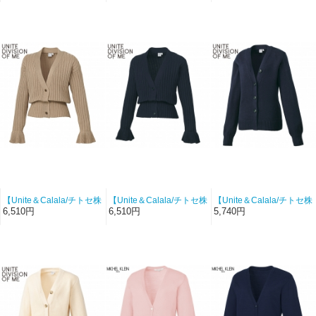
【ポイントリバース】
レー）【天竺】
レー）【ワイドリブ】
【Unite＆Calala/チトセ株
【Unite＆Calala/チトセ株
【Unite＆Calala/チトセ株
式会社-DOM-0042-C74】
式会社-DOM-0042-C50】
式会社-DOM-0043-C50】
6,510円
6,510円
5,740円
カーディガン（サンドベ
カーディガン（ダークネ
カーディガン（ダークネ
ージュ）【ワイドリブ】
イビー）【ワイドリブ】
イビー）【天竺】