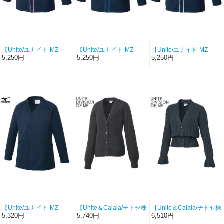
【Unite/ユナイト-MZ-
【Unite/ユナイト-MZ-
【Unite/ユナイト-MZ-
0174-C2】男女兼用カー
0174-C3】男女兼用カー
0174-C33】男女兼用カー
5,250円
5,250円
5,250円
ディガン（ネイビー×ピン
ディガン（ネイビー×ブル
ディガン（ネイビー×サッ
ク）【ポイントリバー
ー）【ポイントリバー
クス）【ポイントリバー
ス】
ス】
ス】
【Unite/ユナイト-MZ-
【Unite＆Calala/チトセ株
【Unite＆Calala/チトセ株
0210-C5】男女兼用カー
式会社-DOM-0043-C92】
式会社-DOM-0042-C92】
5,320円
5,740円
6,510円
ディガン（ネイビー）
カーディガン（ダークグ
カーディガン（ダークグ