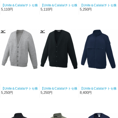
【Unite＆Calala/チトセ株
【Unite＆Calala/チトセ株
【Unite＆Calala/チトセ株
式会社-MK-0072-C7】レ
式会社-MK-0072-C10】レ
式会社-MZ-0502-C5】男
5,110円
5,110円
5,250円
ディースカーディガン
ディースカーディガン
女兼用カーディガン（ネ
（ベージュ）
（ブラック）
イビー）
【Unite＆Calala/チトセ株
【Unite＆Calala/チトセ株
【Unite＆Calala/チトセ株
式会社-MZ-0502-C9】男
式会社-MZ-0502-C10】男
式会社-UN-0408-C5】兼
5,250円
5,250円
8,400円
女兼用カーディガン（グ
女兼用カーディガン（ブ
用ブルゾン（ネイビー）
レー）
ラック）
【CDMIXスムース】