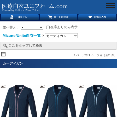
togg
navi
在庫ありのみ表示
並べ替え：
Mizuno/Unite白衣一覧
>
ここをタップして検索
1
ページ中
1
ページ目（全23件）
カーディガン