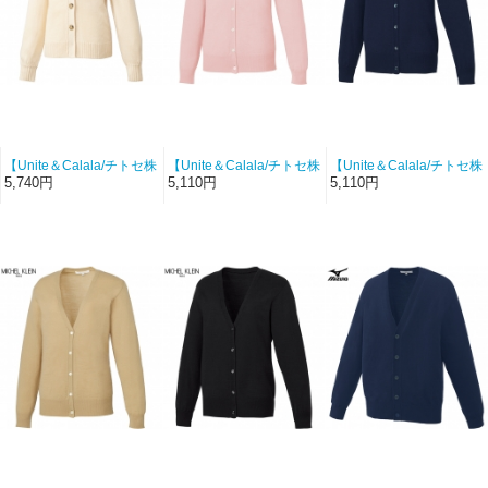
【Unite＆Calala/チトセ株
【Unite＆Calala/チトセ株
【Unite＆Calala/チトセ株
式会社-DOM-0043-C83】
式会社-MK-0072-C2】レ
式会社-MK-0072-C5】レ
5,740円
5,110円
5,110円
カーディガン（クリー
ディースカーディガン
ディースカーディガン
ム）【天竺】
（ピンク）
（ネイビー）