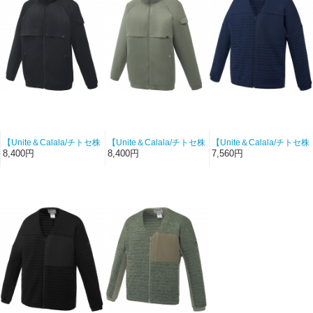
【Unite＆Calala/チトセ株
【Unite＆Calala/チトセ株
【Unite＆Calala/チトセ株
式会社-UN-0408-C10】兼
式会社-UN-0408-C61】兼
式会社-UN-0409-C5】兼
8,400円
8,400円
7,560円
用ブルゾン（ブラック）
用ブルゾン（カーキ）
用ブルゾン（ネイビー）
【CDMIXスムース】
【CDMIXスムース】
【ダブルフェイスニッ
ト/CDMIXスムース】