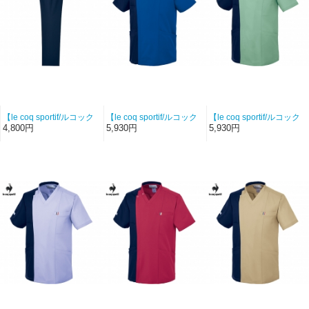
【le coq sportif/ルコック
【le coq sportif/ルコック
【le coq sportif/ルコック
スポルティフ-UQM2110-
スポルティフ-UQM1545-
スポルティフ-UQM1545-
4,800円
5,930円
5,930円
5】ユニセックスストレー
45】ユニセックスバイカ
61】ユニセックスバイカ
トパンツ（ネイビー）
ラースクラブ（ナイトブ
ラースクラブ（ミントグ
【ハイストレッチツイ
ルー×ネイビー）【ハイス
リーン×ネイビー）【ハイ
ル】
トレッチツイル】
ストレッチツイル】