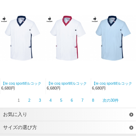
ブ（ネイビー×ロゼ）【シ
ブ（ロゼ×ネイビー）【シ
ースクラブ（ホワイト×ネ
ルキートリコット】
ルキートリコット】
イビー）【ハイストレッ
チツイル】
【le coq sportif/ルコック
【le coq sportif/ルコック
【le coq sportif/ルコック
スポルティフ-UQM1540-
スポルティフ-UQM1540-
スポルティフ-UQM1540-
6,680円
6,680円
6,680円
5】ユニセックススクラブ
93】ユニセックススクラ
405】ユニセックススクラ
（ホワイト×ネイビー）
ブ（ホワイト×ロゼ）【シ
ブ（アクア×ネイビー）
1
2
3
4
5
6
7
8
次の30件
【シルキートリコット】
ルキートリコット】
【シルキートリコット】
お気に入り
サイズの選び方