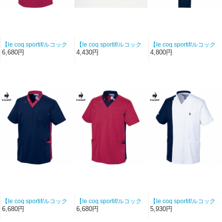
【le coq sportif/ルコック
【le coq sportif/ルコック
【le coq sportif/ルコック
スポルティフ-UQW1056-
スポルティフ-
スポルティフ-UQW2042-
6,680円
4,430円
4,800円
935】レディースジャケッ
UQM7001】男女兼用ナー
5】ストレートパンツ（ネ
ト（ロゼ×ネイビー）【シ
スシューズ（ホワイト）
イビー）【ハイストレッ
ルキートリコット】
チツイル】
【le coq sportif/ルコック
【le coq sportif/ルコック
【le coq sportif/ルコック
スポルティフ-UQM1540-
スポルティフ-UQM1540-
スポルティフ-UQM1543-
6,680円
6,680円
5,930円
593】ユニセックススクラ
935】ユニセックススクラ
5】ユニセックスバイカラ