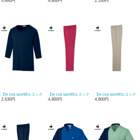
スポルティフ-UQM1538-
スポルティフ-UQM2110-
スポルティフ-UQM8007-
5,480円
4,800円
2,100円
20】ユニセックスVネッ
20】ユニセックスストレ
3】ユニセックスインナー
クスクラブ（チャコール
ートパンツ（チャコー
Tシャツ（ブラック）【成
杢）【エアーライトニッ
ル）【ハイストレッチツ
形ジャガードニット】
ト】
イル】
【le coq sportif/ルコック
【le coq sportif/ルコック
【le coq sportif/ルコック
スポルティフ-UQM8006-
スポルティフ-UQM2110-
スポルティフ-UQM2110-
2,630円
4,800円
4,800円
5】男女兼用インナーTシ
93】ユニセックスストレ
7】ユニセックスストレー
ャツ(ネイビー)【ドライミ
ートパンツ（ロゼ）【ハ
トパンツ（ベージュ）
ニメッシュ】
イストレッチツイル】
【ハイストレッチツイ
ル】