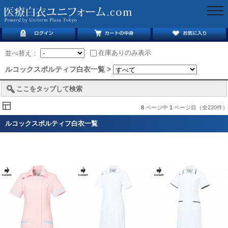
togg
navi
在庫ありのみ表示
並べ替え：
ルコックスポルティフ白衣一覧 >
ここをタップして検索
8
ページ中
1
ページ目（全220件）
ルコックスポルティフ白衣一覧