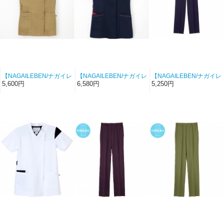
【NAGAILEBEN/ナガイレ
【NAGAILEBEN/ナガイレ
【NAGAILEBEN/ナガイレ
ーベン-SH-5322-10】女
ーベン-RF-5482-14】女
ーベン-AY-4213-14】接触
5,600円
6,580円
5,250円
子スクラブ（ベージュ）
子スクラブ（ネイビー）
冷感男女兼用パンツ（ネ
【SH】
【RF】
イビー）【AY】