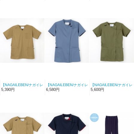
ー）【SH】
ブ）【SH】
【SH】
【NAGAILEBEN/ナガイレ
【NAGAILEBEN/ナガイレ
【NAGAILEBEN/ナガイレ
ーベン-SH-5317-10】男
ーベン-RF-5482-6】女子
ーベン-SH-5322-130】女
5,390円
6,580円
5,600円
女兼用スクラブ（ベージ
スクラブ（ブルー）
子スクラブ（オリーブ）
ュ）【SH】
【RF】
【SH】