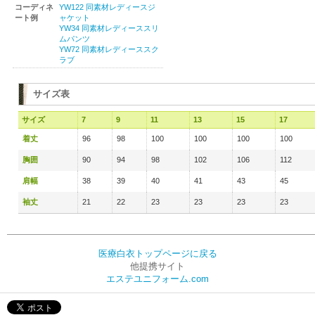
コーディネ
YW122 同素材レディースジ
ート例
ャケット
YW34 同素材レディーススリ
ムパンツ
YW72 同素材レディーススク
ラブ
サイズ表
サイズ
7
9
11
13
15
17
着丈
96
98
100
100
100
100
胸囲
90
94
98
102
106
112
肩幅
38
39
40
41
43
45
袖丈
21
22
23
23
23
23
医療白衣トップページに戻る
他提携サイト
エステユニフォーム.com