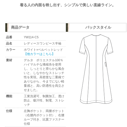
着る人の内面を映し出す、シンプルで美しい直線ライン。
商品データ
バックスタイル
品番
YW114-C5
品名
レディースワンピース半袖
カラー
ホワイト×ベルベットレッド
【他カラーはこちら】
素材
デルタ ポリエステル100％
ハイマルチな捲縮糸を使用
し、しっとりと滑らかな風合
いと、しなやかなストレッチ
性を実現。高密度な二重織で
ありながら、今までにない軽
量感と、高い防透性を両立さ
せました。
機能
工業洗濯可、制菌加工、透け
防止、吸汗性、制電、ストレ
ッチ
仕様
左胸ポケット、両腰ポケット
（右腰内ポケット付）、右腰
ループ付き、比翼ファスナー
仕様