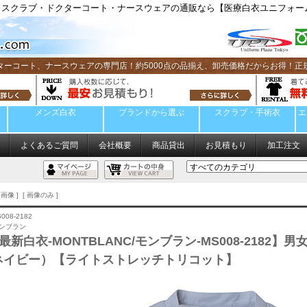
スクラブ・ドクターコート・ナースウェアの通販なら【医療白衣ユニフォーム
ターコート、ナースウェアの専門店！約5000点の品揃え、卸売価格だからお得！正
メンズ白衣
ブランドから選ぶ
スクラブ・手術衣
エ
よくあるご質問
会社概要
商品貸出
お見積もり
加工注文
画像 ] [ 画像のみ ]
008-2182
モンブラン
年最新白衣-MONTBLANC/モンブラン-MS008-218
ネイビー）【ライトストレッチトリコット】