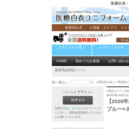
医療白衣・
医療用白衣、、介護服、スクラブ、ドク
カタログから選ぶ
レディース白衣
HOME
初めてのお客様
お問い合わせ
最新商品特設ページ
並べ替え：
[ 商品名のみ ] [ 商品名と
[ 商品コード ] MS
ゲスト
こんにちは
さん
MONTBLANC/
【2026
ブルー×
会員の方は
こちら
からログインして
ください。新規会員登録も
こちら
か
らお願いいたします。