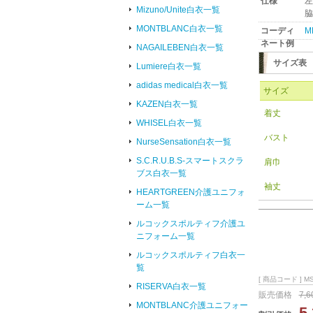
仕様
左
Mizuno/Unite白衣一覧
脇
MONTBLANC白衣一覧
コーディ
M
ネート例
NAGAILEBEN白衣一覧
サイズ表
Lumiere白衣一覧
adidas medical白衣一覧
サイズ
KAZEN白衣一覧
着丈
WHISEL白衣一覧
バスト
NurseSensation白衣一覧
S.C.R.U.B.S-スマートスクラ
肩巾
ブス白衣一覧
袖丈
HEARTGREEN介護ユニフォ
ーム一覧
ルコックスポルティフ介護ユ
ニフォーム一覧
ルコックスポルティフ白衣一
覧
[ 商品コード ] MS
RISERVA白衣一覧
販売価格
7,
MONTBLANC介護ユニフォー
5