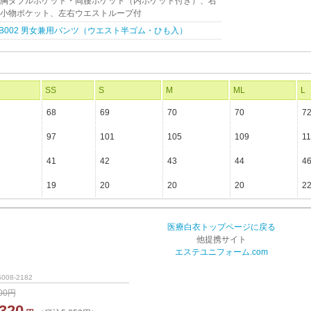
胸ダブルポケット・両腰ポケット（内ポケット付き）、右
小物ポケット、左右ウエストループ付
B002 男女兼用パンツ（ウエスト半ゴム・ひも入）
SS
S
M
ML
L
68
69
70
70
7
97
101
105
109
11
41
42
43
44
4
19
20
20
20
2
医療白衣トップページに戻る
他提携サイト
エステユニフォーム.com
008-2182
600円
,320