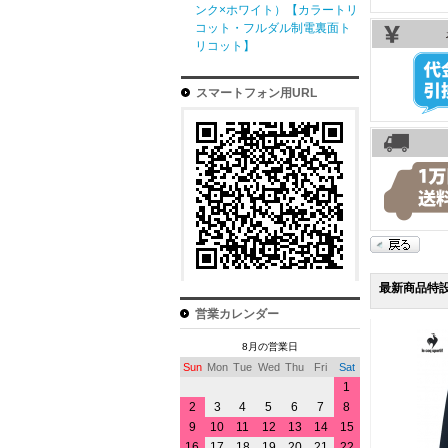
ンク×ホワイト）【カラートリ
コット・フルダル制電裏面ト
リコット】
スマートフォン用URL
最新商品特
営業カレンダー
8月の営業日
Sun
Mon
Tue
Wed
Thu
Fri
Sat
1
2
3
4
5
6
7
8
9
10
11
12
13
14
15
16
17
18
19
20
21
22