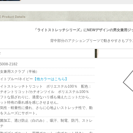
「ライトストレッチシリーズ」にNEWデザインの男女兼用ジ
背中部分のアクションプリーツで動きやすさもプラ
タ
S008-2182
女兼用スクラブ（半袖）
イトブルー/ネイビー
【他カラーはこちら】
イトストレッチトリコット ポリエステル100％ 配色：
チオントリコット/カチオンツイル ポリエステル100％
フトな肌ざわりに、適度なハリ感も備えたニットだから、
ット特有の垂れ感を感じさせません。
気性・軽量性に優れ、さらに心地よいストレッチ性で、動
をスムーズにサポート。
菌加工、透け防止（白のみ）、吸汗、制電、防汚、ストレ
チ