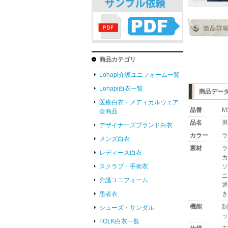
商品カテゴリ
Lohapi介護ユニフォーム一覧
Lohapi白衣一覧
商品デー
医療白衣・メディカルウェア
品番
M
全商品
品名
男
デザイナーズブランド白衣
カラー
ラ
メンズ白衣
素材
ラ
レディース白衣
カ
ソ
スクラブ・手術衣
ニ
介護ユニフォーム
通
き
患者衣
機能
制
シューズ・サンダル
ッ
FOLK白衣一覧