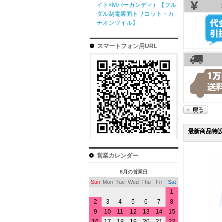
イト×Mバーガンディ）【フル
ダル制電裏面トリコット・カ
チオンツイル】
スマートフォン用URL
最新商品特
営業カレンダー
8月の営業日
Sun
Mon
Tue
Wed
Thu
Fri
Sat
1
2
3
4
5
6
7
8
9
10
11
12
13
14
15
16
17
18
19
20
21
22