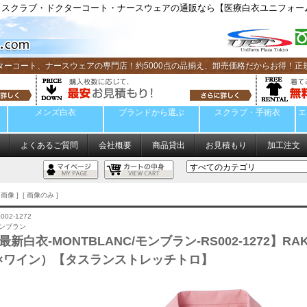
スクラブ・ドクターコート・ナースウェアの通販なら【医療白衣ユニフォーム
ターコート、ナースウェアの専門店！約5000点の品揃え、卸売価格だからお得！正
メンズ白衣
ブランドから選ぶ
スクラブ・手術衣
エ
よくあるご質問
会社概要
商品貸出
お見積もり
加工注文
画像 ] [ 画像のみ ]
002-1272
モンブラン
年最新白衣-MONTBLANC/モンブラン-RS002-1272
×ワイン）【タスランストレッチトロ】