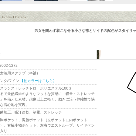
男女を問わず着こなせる小さな襟とサイドの配色がスタイリッシュ
タ
S002-1272
女兼用スクラブ（半袖）
ンク/ワイン
【他カラーはこちら】
スランストレッチトロ ポリエステル100％
るで天然繊維のようなマットな質感に「軽量・ストレッチ
」を備えた素材。想像以上に軽く、動きに沿う伸縮性で快
な着心地を実現。
菌加工、吸汗速乾、制電、ストレッチ
胸ポケット、両脇ポケット（左ポケットに内ポケット
）、右脇小物ポケット、左右ウエストループ、サイドベン
入り