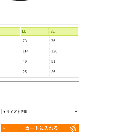
LL
3L
73
75
114
120
49
51
25
26