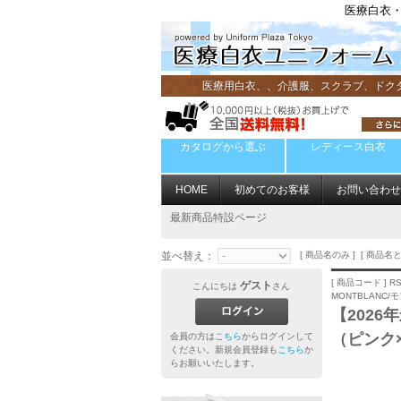
医療白衣・
医療用白衣、、介護服、スクラブ、ドク
カタログから選ぶ
レディース白衣
HOME
初めてのお客様
お問い合わせ
最新商品特設ページ
並べ替え：
[ 商品名のみ ] [ 商品名と
[ 商品コード ] RS
ゲスト
こんにちは
さん
MONTBLANC/
【2026
（ピンク
会員の方は
こちら
からログインして
ください。新規会員登録も
こちら
か
らお願いいたします。