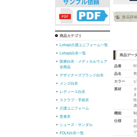
商品カテゴリ
Lohapi介護ユニフォーム一覧
Lohapi白衣一覧
商品デー
医療白衣・メディカルウェア
品番
R
全商品
品名
男
デザイナーズブランド白衣
カラー
ピ
メンズ白衣
素材
タ
レディース白衣
ま
性
スクラブ・手術衣
適
介護ユニフォーム
機能
制
患者衣
仕様
左
シューズ・サンダル
付
ツ
FOLK白衣一覧