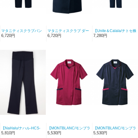
マタニティスクラブパン
マタニティスクラブ ダー
【Unite＆Calala/チトセ株
ツ ダークネイビー
クネイビー 8004SC-17｜
式会社-UN-0407-C5】マ
6,720円
6,720円
7,280円
8005SC-17｜FOLK
FOLK
タニティパンツ（ネイビ
ー）【CDMIXスムース】
【NaHalu/ナハル-HCS-
【MONTBLANC/モンブラ
【MONTBLANC/モンブラ
2488-14】マタニティー
ン-MS900-7383】マタニ
ン-MS900-8373】マタニ
5,810円
5,530円
5,530円
パンツ（ネイビー）
ティスクラブ（バーガン
ティスクラブ（ダークネ