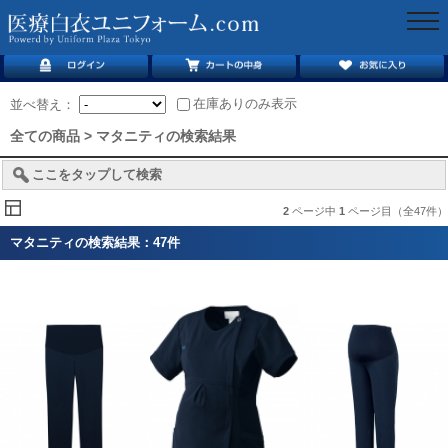
togg
navi
在庫ありのみ表示
並べ替え：
全ての商品 > マタニティの検索結果
ここをタップして検索
2
ページ中
1
ページ目（全47件）
マタニティの検索結果：47件