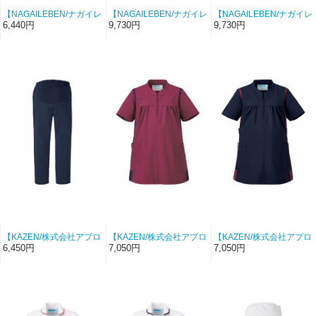
【NAGAILEBEN/ナガイレ
【NAGAILEBEN/ナガイレ
【NAGAILEBEN/ナガイレ
ーベン-RF-5187-86】接
ーベン-MFG-5811-7】マ
ーベン-MFG-5811-5】マ
6,440円
9,730円
9,730円
触冷感マタニティスクラ
タニティ患者衣（グリー
タニティ患者衣（ピン
ブ（ボルドー）【RF】
ン）【MFG】
ク）【MFG】
【KAZEN/株式会社アプロ
【KAZEN/株式会社アプロ
【KAZEN/株式会社アプロ
ンワールド-852-48】マタ
ンワールド-975-45】マタ
ンワールド-975-48】マタ
6,450円
7,050円
7,050円
ニティパンツ（ネイビ
ニティスクラブ（ワイン×
ニティスクラブ（ネイビ
ー）【ストレッチセンサ
ネイビー）【ストレッチ
ー×ワイン）【ストレッチ
ー】
センサー】
センサー】