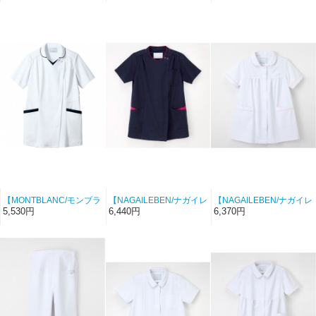
【HCS】
ディ×ネイビー）【ハイパ
イビー×バーガンディ）
ーストレッチトリコッ
【ハイパーストレッチト
ト・カチオンツイル】
リコット・カチオンツイ
ル】
【MONTBLANC/モンブラ
【NAGAILEBEN/ナガイレ
【NAGAILEBEN/ナガイレ
ン-MS900-0183】マタニ
ーベン-RF-5187-14】接
ーベン-HOS-4992-1】マ
5,530円
6,440円
6,370円
ティスクラブ（ホワイト×
触冷感マタニティスクラ
タニティチュニック（ホ
ネイビー）【ハイパース
ブ（ネイビー）【RF】
ワイト）【HOS】
トレッチトリコット・カ
チオンツイル】