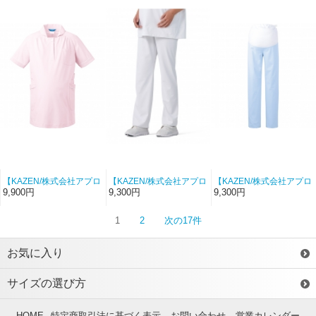
【KAZEN/株式会社アプロ
【KAZEN/株式会社アプロ
【KAZEN/株式会社アプロ
ンワールド-177-24】マタ
ンワールド-178-20】マタ
ンワールド-178-21】マタ
9,900円
9,300円
9,300円
ニティジャケット（ピン
ニティパンツ（ホワイ
ニティパンツ（サック
ク×ホワイト）【ソフトト
ト）【ソフトトリコッ
ス）【ソフトトリコッ
1
2
次の17件
リコット】
ト】
ト】
お気に入り
サイズの選び方
HOME
特定商取引法に基づく表示
お問い合わせ
営業カレンダー