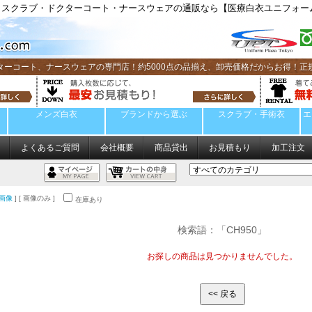
スクラブ・ドクターコート・ナースウェアの通販なら【医療白衣ユニフォーム
ターコート、ナースウェアの専門店！約5000点の品揃え、卸売価格だからお得！正
メンズ白衣
ブランドから選ぶ
スクラブ・手術衣
エ
よくあるご質問
会社概要
商品貸出
お見積もり
加工注文
画像
] [ 画像のみ ]
在庫あり
検索語：「CH950」
お探しの商品は見つかりませんでした。