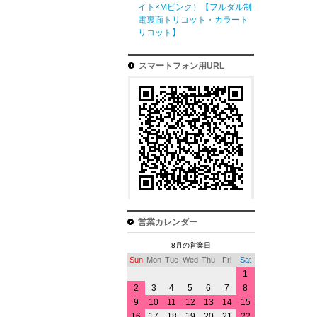
イト×Mピンク）【フルダル制
電裏面トリコット・カラート
リコット】
スマートフォン用URL
営業カレンダー
8月の営業日
Sun
Mon
Tue
Wed
Thu
Fri
Sat
1
2
3
4
5
6
7
8
9
10
11
12
13
14
15
16
17
18
19
20
21
22