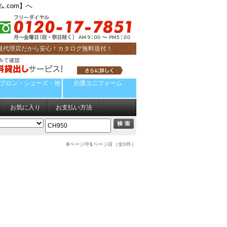
.com】へ
規代理店だから安心！カタログ無料送付！
プロン・シューズ・他
介護ユニフォーム
お気に入り
お支払い方法
0
ページ中
1
ページ目（全0件）