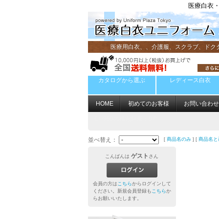
医療白衣・
医療用白衣、、介護服、スクラブ、ドク
カタログから選ぶ
レディース白衣
HOME
初めてのお客様
お問い合わせ
CH950
の検索結果：0件
並べ替え：
[
商品名のみ
] [
商品名と
ゲスト
こんばんは
さん
会員の方は
こちら
からログインして
ください。新規会員登録も
こちら
か
らお願いいたします。