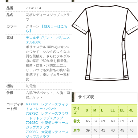
品番
7034SC-4
品名
花柄レディースジップスクラ
ブ
カラー
グリーン
【他カラーはこち
ら】
素材
デコルテプリント ポリエス
テル100%
ポリエステル100％なのにべ
たつかず、シルクのような上
質な肌触り。さらにフルダル
糸の採用で30％※も軽量化。
抗菌・防臭・汚防加工によ
り、いつでも気持ちの良い着
用感です。※レギュラー素材
比
機能
制電性
仕様
右脇PHSポケット、左胸・両
サイズ表
腰ポケット
コーディネ
6008NS レディースフィッ
サイ
ート例
トストレートパンツ
S
M
L
LL
EL
4L
ズ
7027SC レディースフラワ
ードットジップスクラブ
着丈
65
67
69
69
69
71
7019SC 中花柄レディース
ジップスクラブ
肩巾
39
40
41
43
45
46
7020SC 大花柄レディース
ジップスクラブ