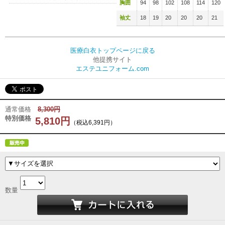
胸囲
94
98
102
108
114
120
袖丈
18
19
20
20
20
21
医療白衣トップページに戻る
他提携サイト
エステユニフォーム.com
通常価格
8,300円
特別価格
5,810円
（税込6,391円）
数量